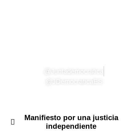
#Yo
Exijo
Poder
etiqueta a la Junta Democrática
en:
@Juntademocratica
@JDemocraticaES
Manifiesto por una justicia
independiente