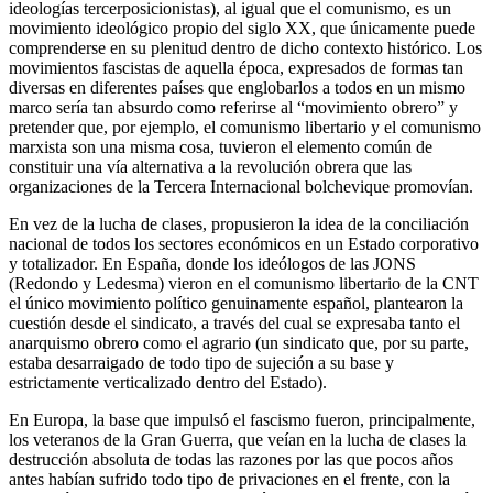
ideologías tercerposicionistas), al igual que el comunismo, es un
movimiento ideológico propio del siglo XX, que únicamente puede
comprenderse en su plenitud dentro de dicho contexto histórico. Los
movimientos fascistas de aquella época, expresados de formas tan
diversas en diferentes países que englobarlos a todos en un mismo
marco sería tan absurdo como referirse al “movimiento obrero” y
pretender que, por ejemplo, el comunismo libertario y el comunismo
marxista son una misma cosa, tuvieron el elemento común de
constituir una vía alternativa a la revolución obrera que las
organizaciones de la Tercera Internacional bolchevique promovían.
En vez de la lucha de clases, propusieron la idea de la conciliación
nacional de todos los sectores económicos en un Estado corporativo
y totalizador. En España, donde los ideólogos de las JONS
(Redondo y Ledesma) vieron en el comunismo libertario de la CNT
el único movimiento político genuinamente español, plantearon la
cuestión desde el sindicato, a través del cual se expresaba tanto el
anarquismo obrero como el agrario (un sindicato que, por su parte,
estaba desarraigado de todo tipo de sujeción a su base y
estrictamente verticalizado dentro del Estado).
En Europa, la base que impulsó el fascismo fueron, principalmente,
los veteranos de la Gran Guerra, que veían en la lucha de clases la
destrucción absoluta de todas las razones por las que pocos años
antes habían sufrido todo tipo de privaciones en el frente, con la