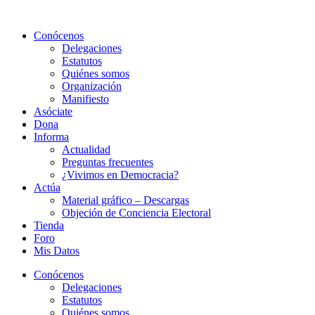
Ir
al
Conócenos
contenido
Delegaciones
Estatutos
Quiénes somos
Organización
Manifiesto
Asóciate
Dona
Informa
Actualidad
Preguntas frecuentes
¿Vivimos en Democracia?
Actúa
Material gráfico – Descargas
Objeción de Conciencia Electoral
Tienda
Foro
Mis Datos
Conócenos
Delegaciones
Estatutos
Quiénes somos