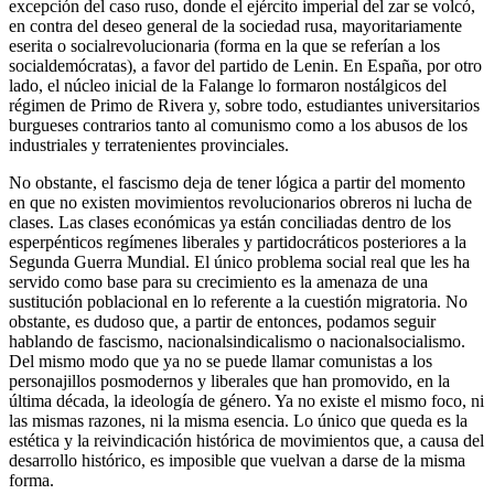
excepción del caso ruso, donde el ejército imperial del zar se volcó,
en contra del deseo general de la sociedad rusa, mayoritariamente
eserita o socialrevolucionaria (forma en la que se referían a los
socialdemócratas), a favor del partido de Lenin. En España, por otro
lado, el núcleo inicial de la Falange lo formaron nostálgicos del
régimen de Primo de Rivera y, sobre todo, estudiantes universitarios
burgueses contrarios tanto al comunismo como a los abusos de los
industriales y terratenientes provinciales.
No obstante, el fascismo deja de tener lógica a partir del momento
en que no existen movimientos revolucionarios obreros ni lucha de
clases. Las clases económicas ya están conciliadas dentro de los
esperpénticos regímenes liberales y partidocráticos posteriores a la
Segunda Guerra Mundial. El único problema social real que les ha
servido como base para su crecimiento es la amenaza de una
sustitución poblacional en lo referente a la cuestión migratoria. No
obstante, es dudoso que, a partir de entonces, podamos seguir
hablando de fascismo, nacionalsindicalismo o nacionalsocialismo.
Del mismo modo que ya no se puede llamar comunistas a los
personajillos posmodernos y liberales que han promovido, en la
última década, la ideología de género. Ya no existe el mismo foco, ni
las mismas razones, ni la misma esencia. Lo único que queda es la
estética y la reivindicación histórica de movimientos que, a causa del
desarrollo histórico, es imposible que vuelvan a darse de la misma
forma.