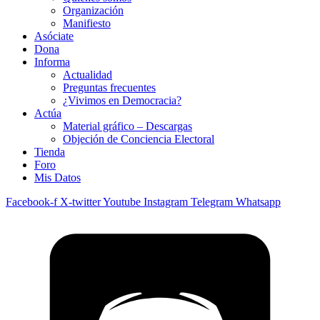
Organización
Manifiesto
Asóciate
Dona
Informa
Actualidad
Preguntas frecuentes
¿Vivimos en Democracia?
Actúa
Material gráfico – Descargas
Objeción de Conciencia Electoral
Tienda
Foro
Mis Datos
Facebook-f
X-twitter
Youtube
Instagram
Telegram
Whatsapp