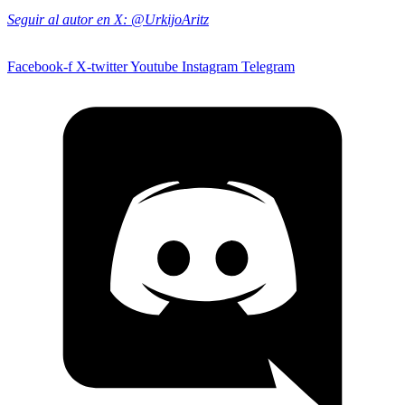
Seguir al autor en X: @UrkijoAritz
Facebook-f
X-twitter
Youtube
Instagram
Telegram