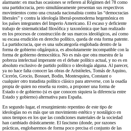
alarmante: en muchas ocasiones se refieren al Régimen del 78 como
una partidocracia, pero simultáneamente presentan sus respectivos
movimientos como una cruzada nacionalista contra las “democracias
liberales” y contra la ideología liberal-posmoderna hegemónica en
los países integrantes del Imperio Americano. El escaso y deficiente
trabajo de sistematicidad filosófica y taxonómica que han realizado
en los procesos de construcción de sus marcos ideológicos, así como
su escasa erudición en derecho político, queda de esta forma patente.
La partidocracia, que es una subcategoría englobada dentro de la
forma de gobierno oligárquica, es absolutamente incompatible con la
forma de gobierno democrática. No es más que otra muestra de la
pobreza intelectual imperante en el debate político actual, y no es en
absoluto exclusivo de partido político o ideología alguna. Al parecer,
ya no hace falta conocer las obras de Aristóteles, Tomás de Aquino,
Cicerón, Grocio, Bossuet, Bodin, Montesquieu, Constant o
cualquier otro tratadista político clásico para atreverse, con la osadía
propia de quien no enseña su rostro, a proponer una forma de
Estado o de gobierno (si es que conocen siquiera la diferencia entre
Estado y gobierno) alternativa para España.
En segundo lugar, el resurgimiento repentino de este tipo de
ideologías no es más que un movimiento estético y nostálgico en
unos tiempos en los que las condiciones materiales de la sociedad
han cambiado drásticamente. El fascismo (donde, por razones
prácticas, englobaremos de forma poco precisa el conjunto de las